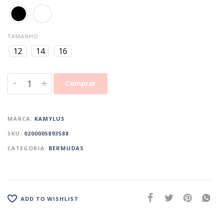
TAMANHO
12
14
16
-
+
Comprar
MARCA:
KAMYLUS
SKU:
0200005893588
CATEGORIA:
BERMUDAS
ADD TO WISHLIST