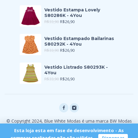
Vestido Estampa Lovely
S80286K - 4You
R$
33,90
R$
26,90
Vestido Estampado Bailarinas
S80292K - 4You
R$
33,90
R$
26,90
Vestido Listrado S80293K -
4You
R$
33,90
R$
26,90
© Copyright 2024, Blue White Modas é uma marca BW Modas
Ltda
Esta loja esta em fase de desenvolvimento - As
compras realizadas não são válidas.
Dispensar