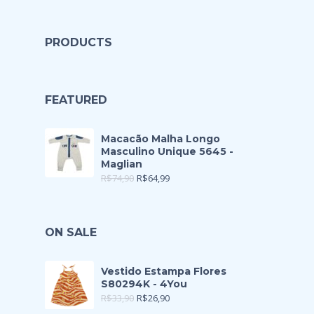
PRODUCTS
FEATURED
Macacão Malha Longo
Masculino Unique 5645 -
Maglian
R$
74,90
R$
64,99
ON SALE
Vestido Estampa Flores
S80294K - 4You
R$
33,90
R$
26,90