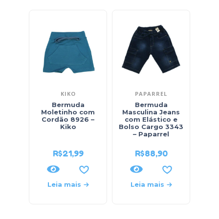
KIKO
PAPARREL
Bermuda
Bermuda
Be
Moletinho com
Masculina Jeans
com
Cordão 8926 –
com Elástico e
no
Kiko
Bolso Cargo 3343
– Paparrel
R$
21,99
R$
88,90
Leia mais
Leia mais
L