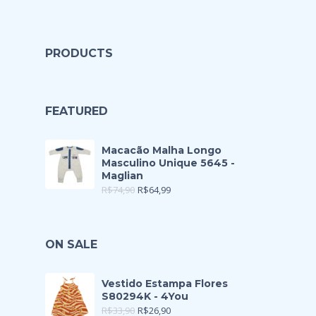
PRODUCTS
FEATURED
Macacão Malha Longo
Masculino Unique 5645 -
Maglian
R$
74,90
R$
64,99
ON SALE
Vestido Estampa Flores
S80294K - 4You
R$
33,90
R$
26,90