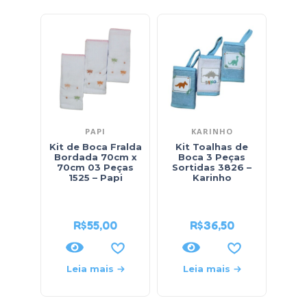
PAPI
KARINHO
Kit de Boca Fralda
Kit Toalhas de
Bordada 70cm x
Boca 3 Peças
Fl
70cm 03 Peças
Sortidas 3826 –
1525 – Papi
Karinho
Sor
4
R$
55,00
R$
36,50
Leia mais
Leia mais
L