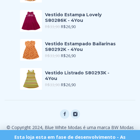
Vestido Estampa Lovely
S80286K - 4You
R$
33,90
R$
26,90
Vestido Estampado Bailarinas
S80292K - 4You
R$
33,90
R$
26,90
Vestido Listrado S80293K -
4You
R$
33,90
R$
26,90
© Copyright 2024, Blue White Modas é uma marca BW Modas
Ltda
Esta loja esta em fase de desenvolvimento - As