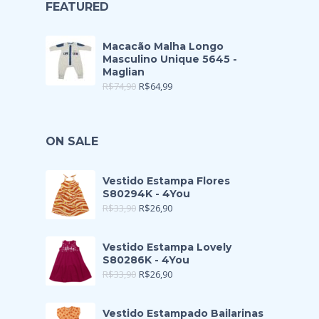
FEATURED
Macacão Malha Longo
Masculino Unique 5645 -
Maglian
R$
74,90
R$
64,99
ON SALE
Vestido Estampa Flores
S80294K - 4You
R$
33,90
R$
26,90
Vestido Estampa Lovely
S80286K - 4You
R$
33,90
R$
26,90
Vestido Estampado Bailarinas