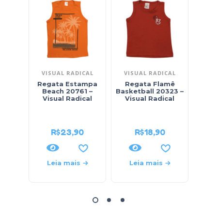
VISUAL RADICAL
VISUAL RADICAL
VI
Regata Estampa
Regata Flamê
Beach 20761 –
Basketball 20323 –
E
Visual Radical
Visual Radical
D
20
R$
23,90
R$
18,90
Leia mais
Leia mais
L