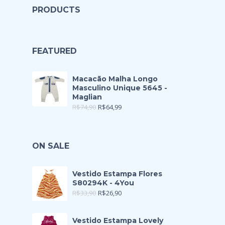
PRODUCTS
FEATURED
Macacão Malha Longo
Masculino Unique 5645 -
Maglian
R$
74,90
R$
64,99
ON SALE
Vestido Estampa Flores
S80294K - 4You
R$
33,90
R$
26,90
Vestido Estampa Lovely