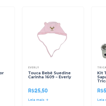
EVERLY
TRIC
or
Touca Bebê Suedine
Kit 
Carinha 1609 – Everly
Sapa
Tric
R$
25,50
R$
Leia mais
Leia