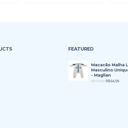
UCTS
FEATURED
Macacão Malha 
Masculino Uniqu
- Maglian
R$
74,90
R$
64,99