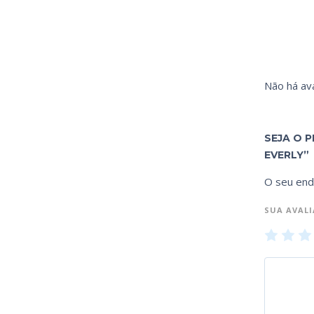
Não há ava
SEJA O 
EVERLY”
O seu end
SUA AVAL
1
2