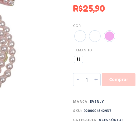
R$
25,90
COR
TAMANHO
U
-
+
Comprar
MARCA:
EVERLY
SKU:
0200004542937
CATEGORIA:
ACESSÓRIOS