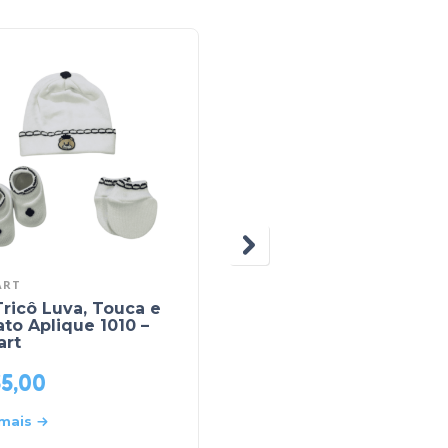
ART
TRICART
Tricô Luva, Touca e
Luva Tricô com Listra
to Aplique 1010 –
3002 – Tricart
art
55,00
R$
12,90
 mais
Leia mais