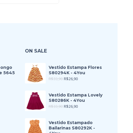
ON SALE
Longo
Vestido Estampa Flores
e 5645
S80294K - 4You
R$
33,90
R$
26,90
Vestido Estampa Lovely
S80286K - 4You
R$
33,90
R$
26,90
Vestido Estampado
Bailarinas S80292K -