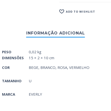
ADD TO WISHLIST
PESO
0,02 kg
DIMENSÕES
15 × 2 × 10 cm
COR
BEGE
,
BRANCO
,
ROSA
,
VERMELHO
TAMANHO
U
MARCA
EVERLY