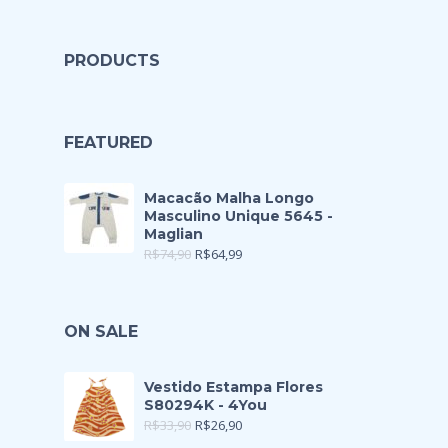
PRODUCTS
FEATURED
Macacão Malha Longo
Masculino Unique 5645 -
Maglian
R$
74,90
R$
64,99
ON SALE
Vestido Estampa Flores
S80294K - 4You
R$
33,90
R$
26,90