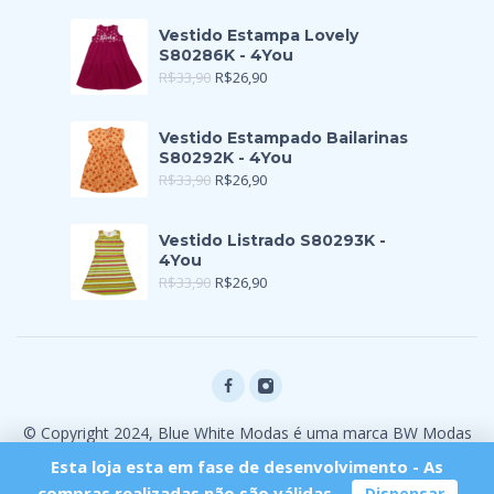
Vestido Estampa Lovely
S80286K - 4You
R$
33,90
R$
26,90
Vestido Estampado Bailarinas
S80292K - 4You
R$
33,90
R$
26,90
Vestido Listrado S80293K -
4You
R$
33,90
R$
26,90
© Copyright 2024, Blue White Modas é uma marca BW Modas
Ltda
Esta loja esta em fase de desenvolvimento - As
compras realizadas não são válidas.
Dispensar