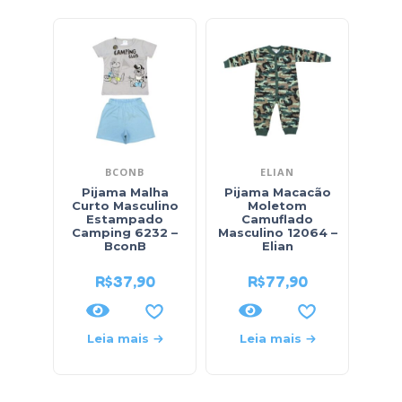
BCONB
ELIAN
BI
Pijama Malha
Pijama Macacão
Pi
Curto Masculino
Moletom
Estampado
Camuflado
Esta
Camping 6232 –
Masculino 12064 –
Es
BconB
Elian
Bi
R$
37,90
R$
77,90
Leia mais
Leia mais
L