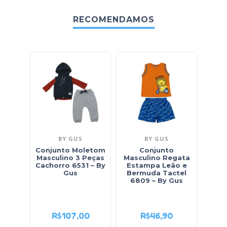
RECOMENDAMOS
BY GUS
BY GUS
B
Conjunto Moletom
Conjunto
Masculino 3 Peças
Masculino Regata
Masc
Cachorro 6531 – By
Estampa Leão e
Gus
Bermuda Tactel
Di
6809 – By Gus
Mole
B
R$
107,00
R$
46,90