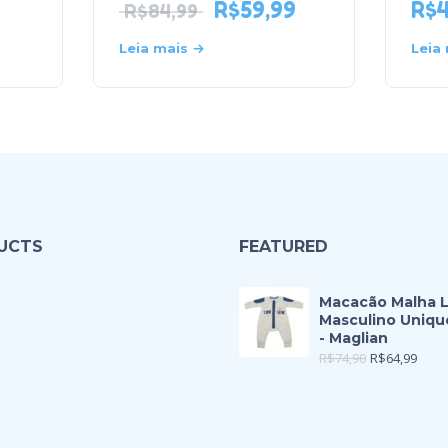
R$
59,99
R$
R$
84,99
Leia mais
Leia
UCTS
FEATURED
Macacão Malha 
Masculino Uniqu
- Maglian
R$
74,90
R$
64,99