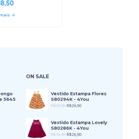
48,50
R$
56,50
 mais
Leia mais
ON SALE
Longo
Vestido Estampa Flores
e 5645
S80294K - 4You
R$
33,90
R$
26,90
Vestido Estampa Lovely
S80286K - 4You
R$
33,90
R$
26,90