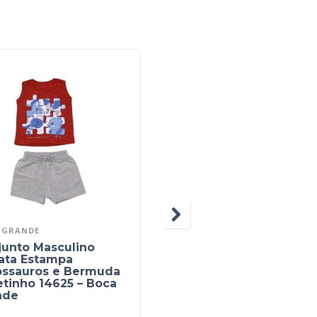
 GRANDE
DILA
junto Masculino
Conjunto Masculino
ata Estampa
Camiseta Polvo e
ossauros e Bermuda
Bermuda Tecido 0383
tinho 14625 – Boca
– Dila
nde