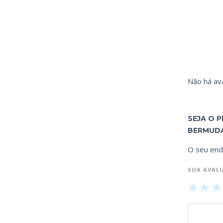
Não há ava
SEJA O 
BERMUDA
O seu end
SUA AVAL
1
2