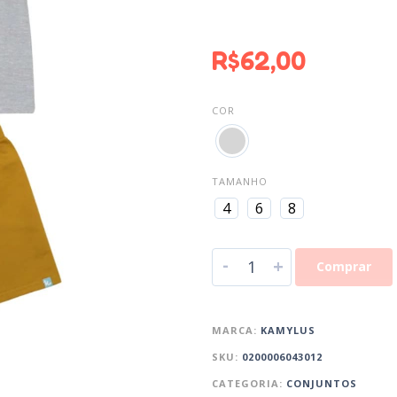
R$
62,00
COR
TAMANHO
4
6
8
-
+
Comprar
MARCA:
KAMYLUS
SKU:
0200006043012
CATEGORIA:
CONJUNTOS