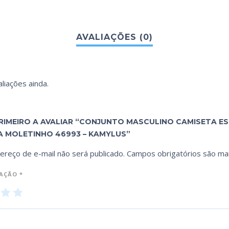
liações ainda.
PRIMEIRO A AVALIAR “CONJUNTO MASCULINO CAMISETA E
 MOLETINHO 46993 – KAMYLUS”
ereço de e-mail não será publicado.
Campos obrigatórios são m
IAÇÃO
*
3
4
5