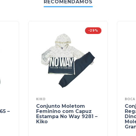
RECOMENDAMOS
-29%
KIKO
BOCA
Conjunto Moletom
Con
65 –
Feminino com Capuz
Reg
Estampa No Way 9281 –
Din
Kiko
Mole
Gra