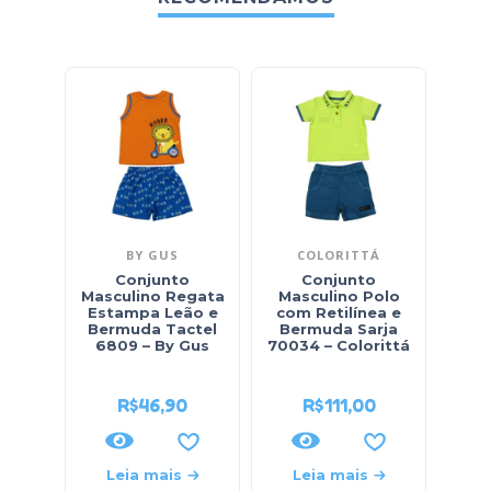
BY GUS
COLORITTÁ
Conjunto
Conjunto
Con
Masculino Regata
Masculino Polo
Masc
Estampa Leão e
com Retilínea e
Xadr
Bermuda Tactel
Bermuda Sarja
Sar
6809 – By Gus
70034 – Colorittá
Cint
R$
46,90
R$
111,00
Leia mais
Leia mais
L