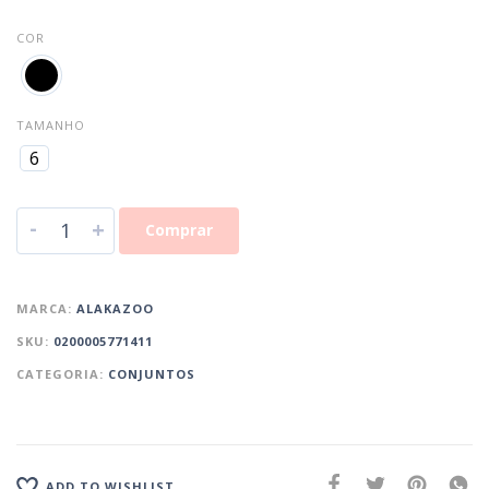
COR
TAMANHO
6
-
+
Comprar
MARCA:
ALAKAZOO
SKU:
0200005771411
CATEGORIA:
CONJUNTOS
ADD TO WISHLIST